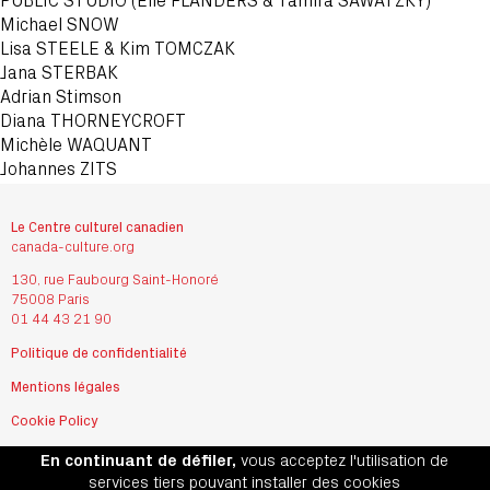
PUBLIC STUDIO (Elle FLANDERS & Tamira SAWATZKY)
Michael
SNOW
Lisa
STEELE & Kim TOMCZAK
Jana
STERBAK
Adrian
Stimson
Diana
THORNEYCROFT
Michèle
WAQUANT
Johannes
ZITS
Le Centre culturel canadien
canada-culture.org
130, rue Faubourg Saint-Honoré
75008 Paris
01 44 43 21 90
Politique de confidentialité
Mentions légales
Cookie Policy
Gestion des cookies
En continuant de défiler,
vous acceptez l'utilisation de
©
services tiers pouvant installer des cookies