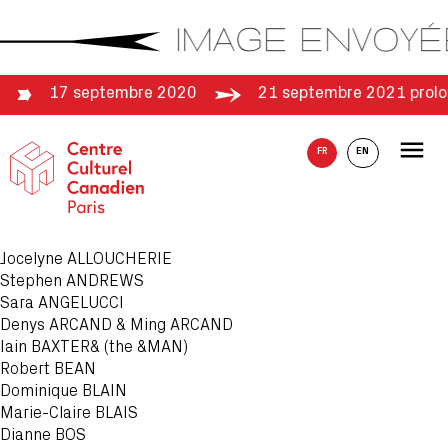
Acces direct au contenu
Acces direct au menu
e
17 septembre 2020
21 septembre 2021 prol
Menu
FR
EN
INTRODUCTION
BIOGRAPHIES
EXPOSITION
CITOYENS
ARTISTES
Jocelyne
ALLOUCHERIE
Stephen
ANDREWS
Sara
ANGELUCCI
Denys
ARCAND & Ming ARCAND
Iain
BAXTER& (the &MAN)
Robert
BEAN
Dominique
BLAIN
Marie-Claire
BLAIS
Dianne
BOS